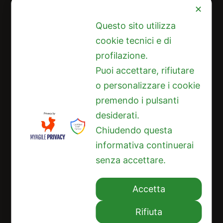
✕
Questo sito utilizza
cookie tecnici e di
profilazione.
LINK RAPIDI
Puoi accettare, rifiutare
HOME
o personalizzare i cookie
L'OP
premendo i pulsanti
desiderati.
PRODUZIONI
Chiudendo questa
PASSATA DI POMODORO
informativa continuerai
SHOP
senza accettare.
ATTIVITÀ
CONTATTI
Accetta
Rifiuta
O.P. PLATINUM Società Cooperativa Agricola