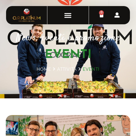
0
News, eventi e promozione
EVENTI
HOME
ATTIVITÀ
EVENTI